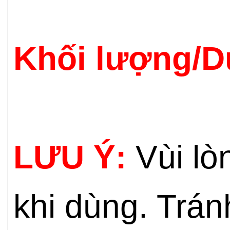
Khối lượng/D
LƯU Ý:
Vùi lò
khi dùng. Trán