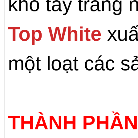
khó tẩy trang 
Top White
xuất
một loạt các s
THÀNH PHẦ