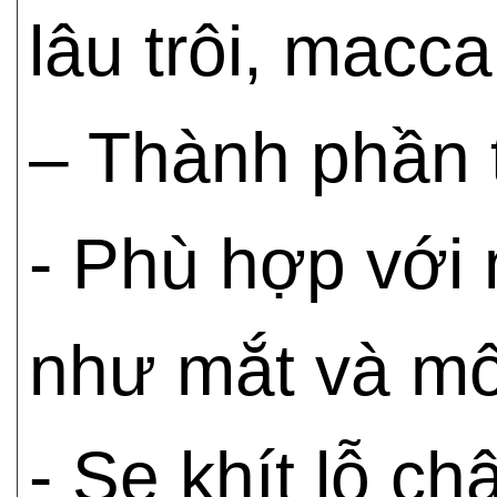
lâu trôi, macca
– Thành phần 
- Phù hợp với 
như mắt và mô
- Se khít lỗ ch