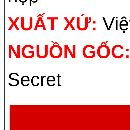
XUẤT XỨ:
Việ
NGUỒN GỐC
Secret