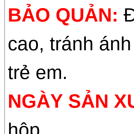
BẢO QUẢN:
Đ
cao, tránh ánh
trẻ em.
NGÀY SẢN X
hộp