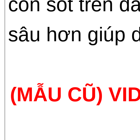
còn sót trên d
sâu hơn giúp 
(MẪU CŨ) VI