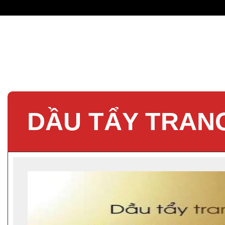
DẦU TẨY TRANG