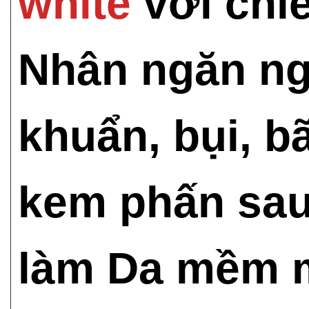
white
với chi
Nhân ngăn ngừ
khuẩn, bụi, b
kem phấn sau
làm Da mềm m