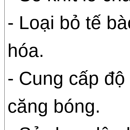
- Loại bỏ tế b
hóa.
- Cung cấp độ
căng bóng.