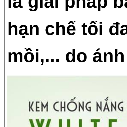
là giải pháp b
hạn chế tối đ
mồi,... do ánh