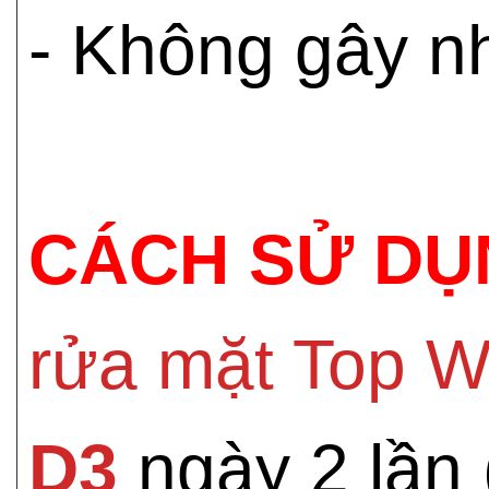
- Không gây nh
CÁCH SỬ DỤ
rửa mặt Top W
D3
ngày 2 lần 