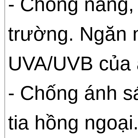
- Chống nắng, 
trường. Ngăn n
UVA/UVB của á
- Chống ánh sá
tia hồng ngoại