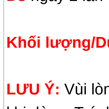
Khối lượng/D
LƯU Ý:
Vùi lò