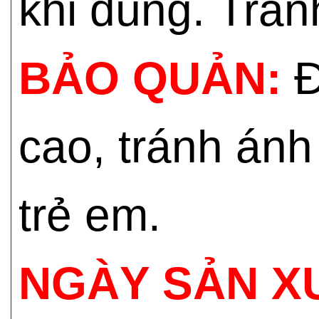
khi dùng. Trán
BẢO QUẢN:
Đ
cao, tránh ánh
trẻ em.
NGÀY SẢN X