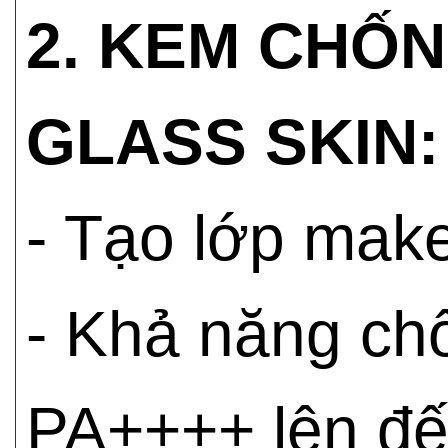
2. KEM CHỐ
GLASS SKIN:
- Tạo lớp mak
- Khả năng ch
PA++++ lên đến