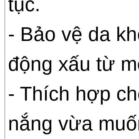
tục.
- Bảo vệ da kh
động xấu từ m
- Thích hợp c
nắng vừa muốn