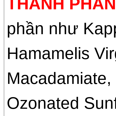
THÀNH PHẦN
phần như Kapp
Hamamelis Virg
Macadamiate, 
Ozonated Sunf