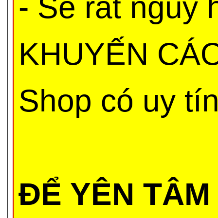
- Sẽ rất nguy
KHUYẾN CÁO 
Shop có uy tí
ĐỂ YÊN TÂM 