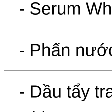
- Serum Whi
- Phấn nướ
- Dầu tẩy t