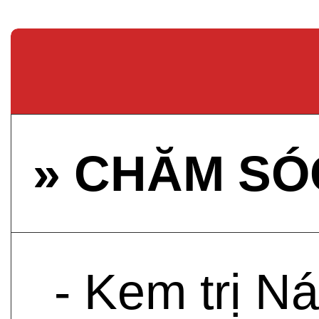
» CHĂM SÓ
- Kem trị N