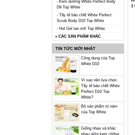
n
- Kem dưỡng White Perfect Body
1
D9 Top White
- Tẩy tế bào chết White Perfect
Scrub Body D10 Top White
- Hot Gel tan mỡ Top White
» CÁC SẢN PHẨM KHÁC
TIN TỨC MỚI NHẤT
Công dụng của Top
White D10
Vì sao nên lựa chọn
Tẩy tế bào chết White
Perfect D10 Top
White?
Bộ sản phẩm trị nám
của Top White
Giống nhau và khác
nhau giữa kem chống