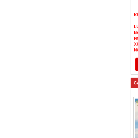
K
L
B
N
X
N
C