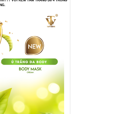
 mình??? VỚI KEM TẮM TRẮNG D8 4 TRONG
NG.