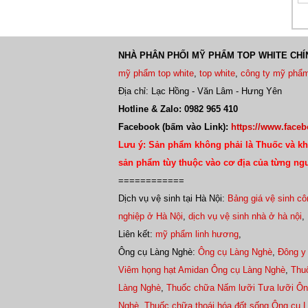
NHÀ PHÂN PHỐI MỸ PHẨM TOP WHITE CHÍ
mỹ phẩm top white
,
top white
,
công ty mỹ phẩm
Địa chỉ: Lạc Hồng - Văn Lâm - Hưng Yên
Hotline & Zalo: 0982 965 410
Facebook (bấm vào Link):
https://www.face
Lưu ý: Sản phẩm không phải là Thuốc và kh
sản phẩm tùy thuộc vào cơ địa của từng ng
============
Dịch vụ vệ sinh tại Hà Nội:
Bảng giá vệ sinh cô
nghiệp ở Hà Nội
,
dịch vụ vệ sinh nhà ở hà nội
,
Liên kết:
mỹ phẩm linh hương
,
Ông cụ Làng Nghè:
Ông cụ Làng Nghè
,
Đông y
Viêm họng hạt Amidan Ông cụ Làng Nghè
,
Thu
Làng Nghè
,
Thuốc chữa Nấm lưỡi Tưa lưỡi Ôn
Nghè
,
Thuốc chữa thoái hóa đốt sống Ông cụ 