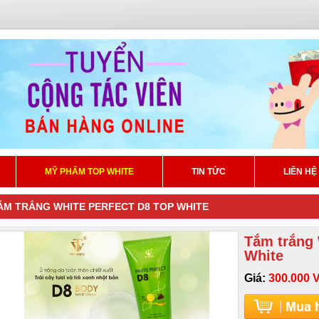
MỸ PHẨM TOP WHITE
TIN TỨC
LIÊN HỆ
ẮM TRẮNG WHITE PERFECT D8 TOP WHITE
Tắm trắng 
White
Giá:
300.000 