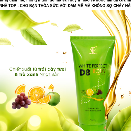
hững đam mê, mong muốn đó mà vẫn duy trì bảo vệ được làn da của
 NHÀ TOP - CHO BẠN THỎA SỨC VỚI ĐAM MÊ MÀ KHÔNG SỢ CHÁY NẮ