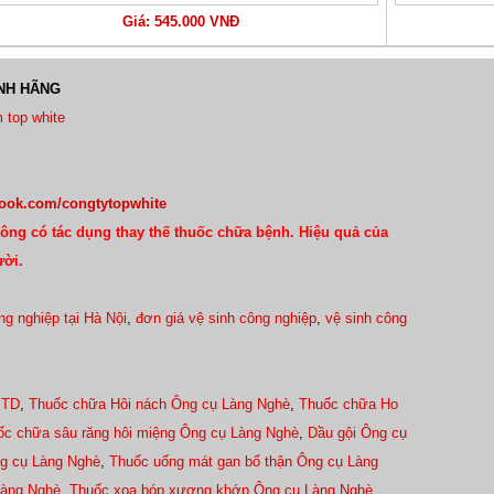
Giá: 545.000 VNĐ
NH HÃNG
 top white
book.com/congtytopwhite
ông có tác dụng thay thế thuốc chữa bệnh. Hiệu quả của
ười.
ng nghiệp tại Hà Nội
,
đơn giá vệ sinh công nghiệp
,
vệ sinh công
 TD
,
Thuốc chữa Hôi nách Ông cụ Làng Nghè
,
Thuốc chữa Ho
ốc chữa sâu răng hôi miệng Ông cụ Làng Nghè
,
Dầu gội Ông cụ
g cụ Làng Nghè
,
Thuốc uống mát gan bổ thận Ông cụ Làng
Làng Nghè
,
Thuốc xoa bóp xương khớp Ông cụ Làng Nghè
,