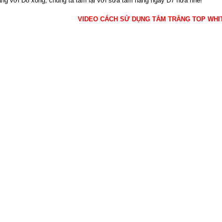
ắng với D8 xong, chúng ta tắm lại với sữa tắm hàng ngày D7 nữa nhé!
VIDEO CÁCH SỬ DỤNG TẮM TRẮNG TOP WHIT