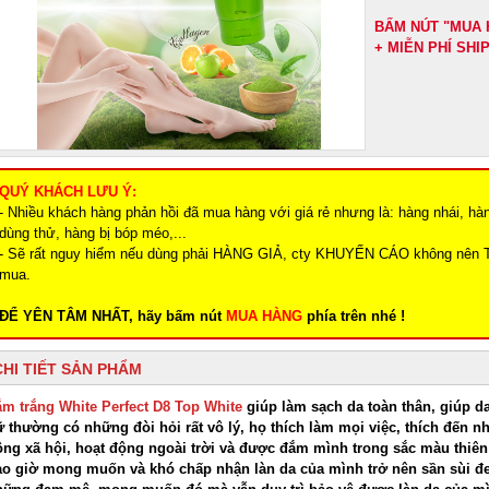
BẤM NÚT "MUA 
+ MIỄN PHÍ SH
QUÝ KHÁCH LƯU Ý:
- Nhiều khách hàng phản hồi đã mua hàng với giá rẻ nhưng là: hàng nhái, hà
dùng thử, hàng bị bóp méo,...
- Sẽ rất nguy hiểm nếu dùng phải HÀNG GIẢ, cty KHUYẾN CÁO không nên 
mua.
ĐỂ YÊN TÂM NHẤT, hãy bấm nút
MUA HÀNG
phía trên nhé !
CHI TIẾT SẢN PHẨM
ắm trắng White Perfect D8 Top White
giúp làm sạch da toàn thân, giúp 
 thường có những đòi hỏi rất vô lý, họ thích làm mọi việc, thích đến 
ng xã hội, hoạt động ngoài trời và được đắm mình trong sắc màu thiên 
ao giờ mong muốn và khó chấp nhận làn da của mình trở nên sần sùi đ