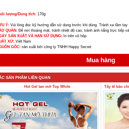
hối lượng/Dung tích:
170g
ƯU Ý:
Vùi lòng đọc kỹ hướng dẫn sử dụng trước khi dùng. Tránh xa tầm tay 
ẢO QUẢN:
Để nơi thoáng mát, tránh nhiệt độ cao, tránh ánh nắng trực tiếp và
GÀY SẢN XUẤT VÀ HẠN SỬ DỤNG:
In trên vỏ hộp
UẤT XỨ:
Việt Nam
GUỒN GỐC:
sản xuất bởi công ty TNHH Happy Secret
ÁC SẢN PHẨM LIÊN QUAN
Hot Gel tan mỡ Top White
Tẩy tế bào ch