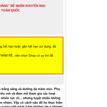
HÀNG" ĐỂ NHẬN KHUYẾN MẠI:
IP TOÀN QUỐC
ng hết hạn hoặc gần hết hạn sử dụng, đã
THAM RẺ, nên chọn Shop có uy tín để
da trắng sáng và dưỡng da mềm mịn. Phụ
nhiều nơi và đam mê tham gia các hoạt
nhiên rực rõ... nhưng tuyệt nhiên không
en nhẻm. Vậy có cách nào để họ thực hiện