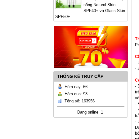
nắng Natural Skin
SPF40+ và Glass Skin
SPF50+
T
Pe
C
- 
- 
THỐNG KÊ TRUY CẬP
C
- 
Hôm nay: 66
tr
Hôm qua: 93
và
Tổng số: 163956
- 
- 
Đang online: 1
tr
- 
Đâ
bộ