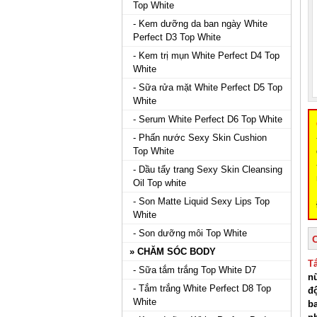
Top White
- Kem dưỡng da ban ngày White
Perfect D3 Top White
- Kem trị mụn White Perfect D4 Top
White
- Sữa rửa mặt White Perfect D5 Top
White
- Serum White Perfect D6 Top White
- Phấn nước Sexy Skin Cushion
Top White
- Dầu tẩy trang Sexy Skin Cleansing
Oil Top white
- Son Matte Liquid Sexy Lips Top
White
- Son dưỡng môi Top White
» CHĂM SÓC BODY
T
- Sữa tắm trắng Top White D7
nữ
- Tắm trắng White Perfect D8 Top
độ
White
b