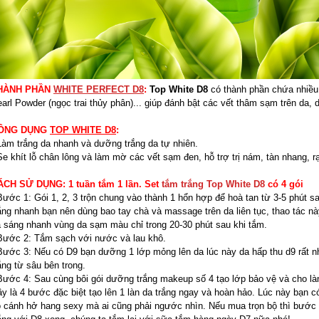
HÀNH PHẦN
WHITE PERFECT D8
:
Top White D8
có thành phần chứa nhiều 
arl Powder (ngọc trai thủy phân)... giúp đánh bật các vết thâm sạm trên da, d
ÔNG DỤNG
TOP WHITE D8
:
Làm trắng da nhanh và dưỡng trắng da tự nhiên.
Se khít lỗ chân lông và làm mờ các vết sạm đen, hỗ trợ trị nám, tàn nhang, 
ÁCH SỬ DỤNG: 1 tuần tắm 1 lần. Set
tắm trắng Top White D8
có 4 gói
Bước 1: Gói 1, 2, 3 trộn chung vào thành 1 hổn hợp để hoà tan từ 3-5 phút sa
ắng nhanh bạn nên dùng bao tay chà và massage trên da liên tục, thao tác này
 sáng nhanh vùng da sạm màu chỉ trong 20-30 phút sau khi tắm.
Bước 2: Tắm sạch với nước và lau khô.
Bước 3: Nếu có D9 bạn dưỡng 1 lớp mỏng lên da lúc này da hấp thu d9 rất n
ắng từ sâu bên trong.
Bước 4: Sau cùng bôi gói dưỡng trắng makeup số 4 tạo lớp bảo vệ và cho là
y là 4 bước đặc biệt tạo lên 1 làn da trắng ngay và hoàn hảo. Lúc này bạn có
 cánh hở hang sexy mà ai cũng phải ngước nhìn. Nếu mua trọn bộ thì bước đ