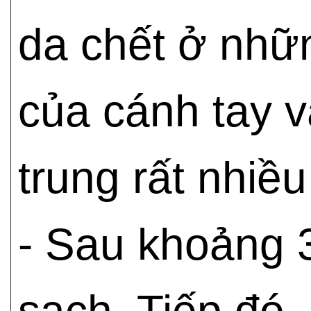
da chết ở nhữ
của cánh tay v
trung rất nhiề
- Sau khoảng 3