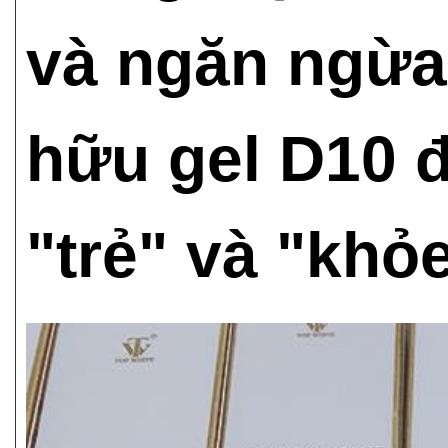
và ngăn ngừa 
hữu gel D10 
"trẻ" và "khỏ