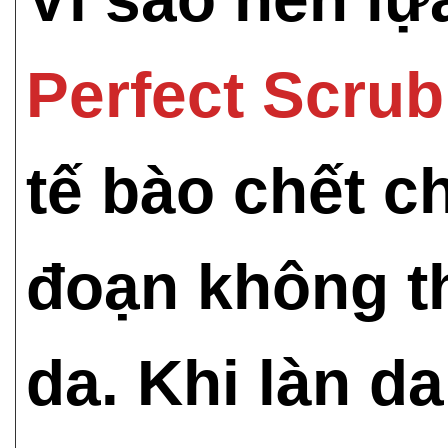
Perfect Scru
tế bào chết c
đoạn không th
da. Khi làn d