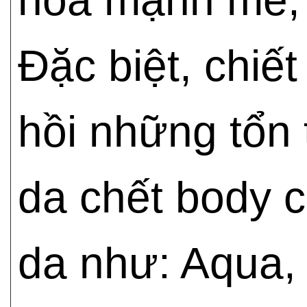
hóa mạnh mẽ, d
Đặc biệt, chiế
hồi những tổn 
da chết body 
da như: Aqua, 