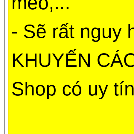
méo,...
- Sẽ rất nguy
KHUYẾN CÁO 
Shop có uy tí