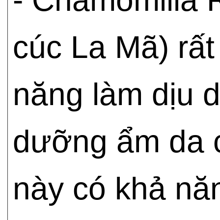
- Chamomilla R
cúc La Mã) rất
năng làm dịu d
dưỡng ẩm da cự
này có khả nă