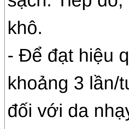
sạch. Tiếp đó,
khô.
- Để đạt hiệu 
khoảng 3 lần/t
đối với da nh