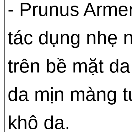
- Prunus Arme
tác dụng nhẹ n
trên bề mặt da
da mịn màng tự
khô da.