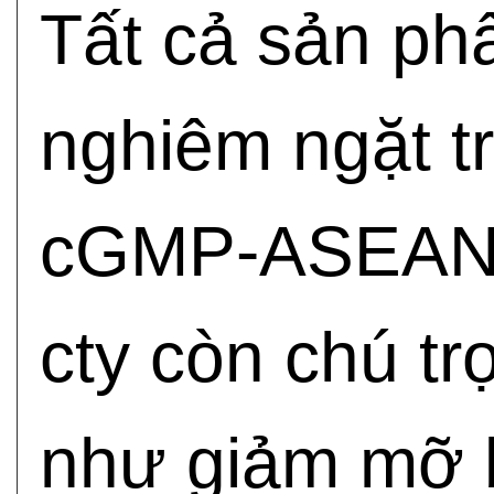
Tất cả sản ph
nghiêm ngặt t
cGMP-ASEAN N
cty còn chú t
như giảm mỡ 