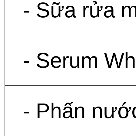
- Sữa rửa m
- Serum Whi
- Phấn nướ