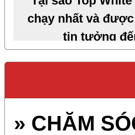
Tại sao Top White
chạy nhất và được
tin tưởng đ
» CHĂM SÓ